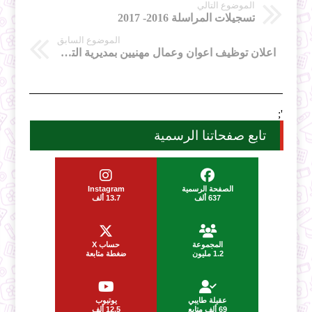
الموضوع التالي
تسجيلات المراسلة 2016- 2017
الموضوع السابق
اعلان توظيف اعوان وعمال مهنيين بمديرية التربية لولاية سطيف سبتمبر 2016
';
تابع صفحاتنا الرسمية
الصفحة الرسمية
Instagram
637 ألف
13.7 ألف
المجموعة
حساب X
1.2 مليون
ضغطة متابعة
عقيلة طايبي
يوتيوب
69 ألف متابع
12.5 ألف