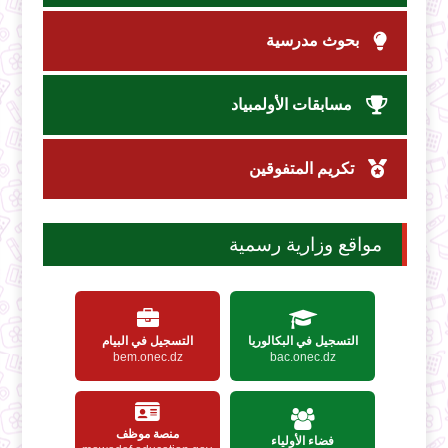
بحوث مدرسية
مسابقات الأولمبياد
تكريم المتفوقين
مواقع وزارية رسمية
التسجيل في البكالوريا
التسجيل في البيام
bem.onec.dz
bac.onec.dz
منصة موظف
فضاء الأولياء