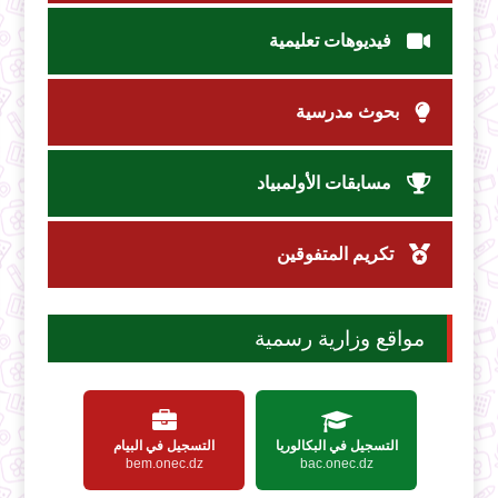
فيديوهات تعليمية
بحوث مدرسية
مسابقات الأولمبياد
تكريم المتفوقين
مواقع وزارية رسمية
التسجيل في البكالوريا
التسجيل في البيام
bem.onec.dz
bac.onec.dz