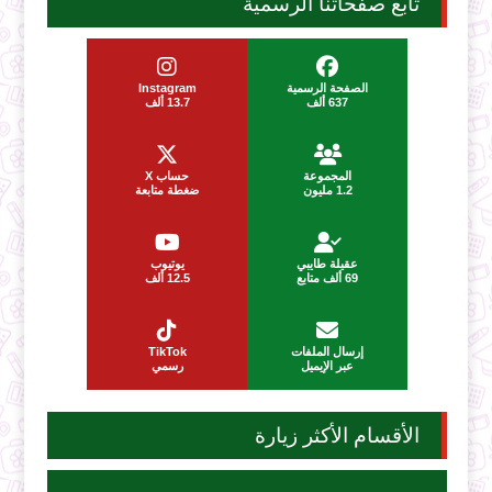
تابع صفحاتنا الرسمية
الصفحة الرسمية
Instagram
637 ألف
13.7 ألف
المجموعة
حساب X
1.2 مليون
ضغطة متابعة
عقيلة طايبي
يوتيوب
69 ألف متابع
12.5 ألف
إرسال الملفات
TikTok
عبر الإيميل
رسمي
الأقسام الأكثر زيارة