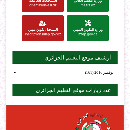
وزارة التعليم العالي
التسجيلات الجامعية
orientation-esi.dz
mesrs.dz
وزارة التكوين المهني
التسجيل تكوين مهني
inscription.mfep.gov.dz
mfep.gov.dz
أرشيف موقع التعليم الجزائري
عدد زيارات موقع التعليم الجزائري