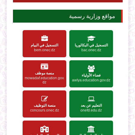
مواقع وزارية رسمية
التسجيل في البكالوريا
التسجيل في البيام
bem.onec.dz
bac.onec.dz
منصة موظف
فضاء الأولياء
mowadaf.education.gov.
awlya.education.gov.dz
dz
التعليم عن بعد
منصة التوظيف
concours.onec.dz
onefd.edu.dz