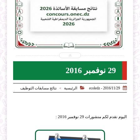


8-06
2026-07-31
z.net
ecoledz.net
شاهد الموضوع
29 نوفمبر 2016


2016/11/29 - ecoledz
الرئيسية
نتائج مسابقات التوظيف
>
اليوم نقدم لكم منشورات 29 نوفمبر 2016 :