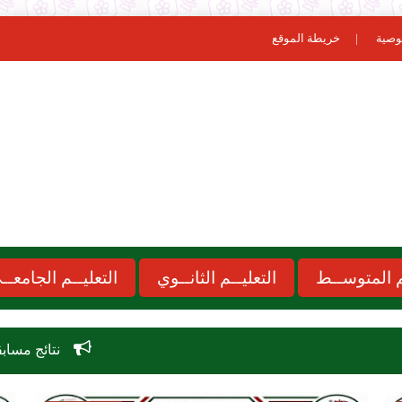
وصية
خريطة الموقع
ـم المتوســط
التعليــم الثانــوي
التعليــم الجامعــ
نتائج مسابقة الاساتذة 2026 concours onec dz