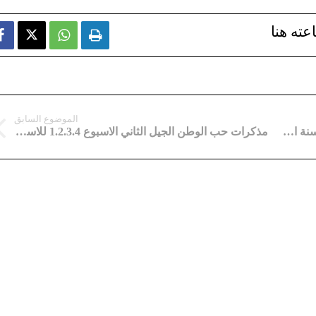
عته هنا



الموضوع السابق
نماذج اختبارات التاريخ والجغرافيا الثلاثي الأول للسنة الثالثة ابتدائي
مذكرات حب الوطن الجيل الثاني الاسبوع 1.2.3.4 للاستاذة نجمة معيرف