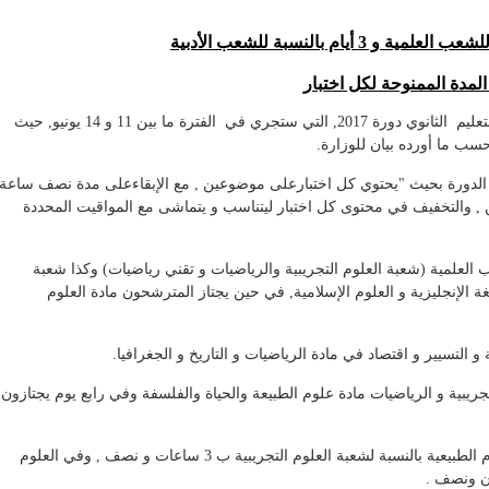
حددت وزارة التربية الوطنية ,جدول سير اختبارات بكالوريا التعليم الثانوي دورة 2017, التي ستجري في الفترة ما بين 11 و 14 يونيو, حيث
ب ما أورده بيان للوزارة.
ه الدورة بحيث "يحتوي كل اختبارعلى موضوعين , مع الإبقاءعلى مدة نصف ساعة
 , والتخفيف في محتوى كل اختبار ليتناسب و يتماشى مع المواقيت المحددة
لعلمية (شعبة العلوم التجريبية والرياضيات و تقني رياضيات) وكذا شعبة
لغة الإنجليزية و العلوم الإسلامية, في حين يجتاز المترشحون مادة العلوم
التسيير و اقتصاد في مادة الرياضيات و التاريخ و الجغرافيا.
جريبية و الرياضيات مادة علوم الطبيعة والحياة والفلسفة وفي رابع يوم يجتازون
و حسب نفس البيان, فقد حددت مدة الإمتحان في مادة علوم الطبيعية بالنسبة لشعبة العلوم التجريبية ب 3 ساعات و نصف , وفي العلوم
ان ونصف .