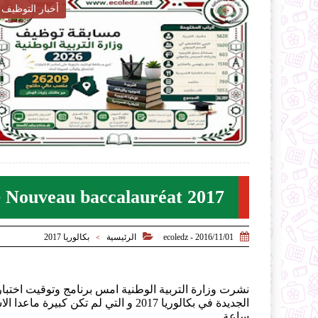
ار التربية
أخبار التربية

2026-07-28
ecoledz.net
لموضوع
شاهد الموضوع
Nouveau baccalauréat 2017 جديد بكالوريا 2017


2016/11/01 - ecoledz
الرئيسية
بكالوريا 2017
>
ساعة .