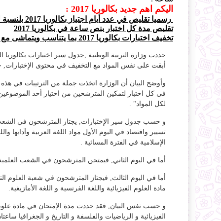
اليكم اهم جديد بكالوريا 2017 :
رسميا تقليص في عدد أيام اجتياز بكالوريا 2017 بلنسبة للشعب العلمية و 3 أيام بالنسبة للشعب الأدبية
تقليص مدة كل اختبار بنص ساعة في بكالوريا 2017
تخفيف اختبارات بكالوريا 2017 بما يتناسب ويتماشى مع المدة الممنوحة لكل اختبار
أبقت على نفس المواد مع التخفيف في محتوى الإختبارات, حس
وأوضح البيان أن الوزارة اتخذت جملة من الترتيبات في هذ
في كل اختبار لتمكين المترشحين من اختيار أحد الموضوعين
لكل المواد" .
و حسب جدول سير الإختبارات, يجتاز المترشحون في الشعب ا
تسيير واقتصاد في اليوم الأول مواد اللغة العربية وآدابها وال
الإسلامية في الفترة المسائية .
أما في اليوم الثاني, فيمتحن المترشحون في الشعب العلمية و 
أما في اليوم الثالث, فيجتاز المترشحون في شعبة العلوم الت
مادة العلوم الفيزيائية واللغة الفرنسية و اللغة الأمازيغية.
الفيزيائية و الرياضيات والفلسفة و التاريخ و الجغرافيا ساعت