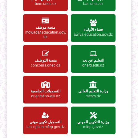
bem.onec.dz
bac.onec.dz
منصة موظف
فضاء الأولياء
mowadaf.education.gov.
awlya.education.gov.dz
dz
التعليم عن بعد
منصة التوظيف
concours.onec.dz
onefd.edu.dz
وزارة التعليم العالي
التسجيلات الجامعية
orientation-esi.dz
mesrs.dz
وزارة التكوين المهني
التسجيل تكوين مهني
inscription.mfep.gov.dz
mfep.gov.dz