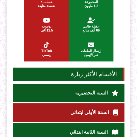
المجموعة
حساب X
1.2 مليون
ضغطة متابعة
عقيلة طايبي
يوتيوب
69 ألف متابع
12.5 ألف
إرسال الملفات
TikTok
عبر الإيميل
رسمي
الأقسام الأكثر زيارة
السنة التحضيرية
السنة الأولى ابتدائي
السنة الثانية ابتدائي