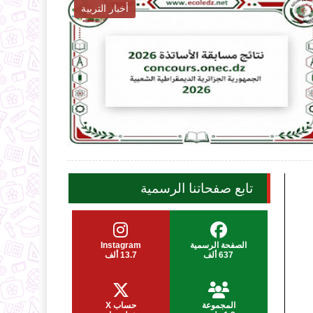
أخبار التربية

2026-08-06
2026-07-
ecoledz.net
ecoledz.
شاهد الموضوع
تابع صفحاتنا الرسمية
الصفحة الرسمية
Instagram
637 ألف
13.7 ألف
المجموعة
حساب X