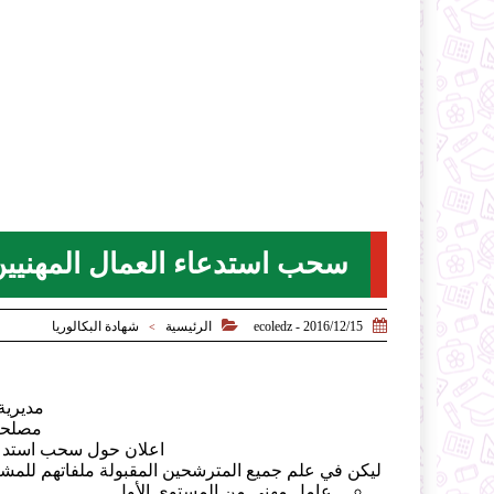
سحب استدعاء العمال المهنيين 2016 مديرية التربية لولاية ام البو


2016/12/15 - ecoledz
الرئيسية
شهادة البكالوريا
>
مديرية 
مصلحة 
اعلان حول سحب استدعاءا
ليكن في علم جميع المترشحين المقبولة ملفاتهم للمشارك
عامل مهني من المستوى الأول