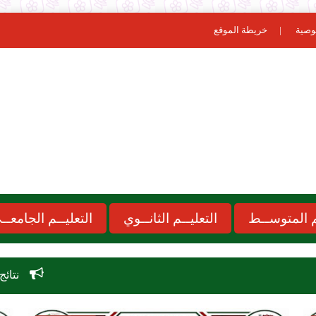
وصية
خريطة الموقع
ـم المتوســط
التعليــم الثانــوي
التعليــم الجامعــ
نتائج مسابقة الاساتذة 2026 oncours onec dz