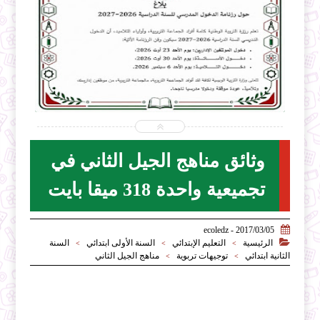


2026-07-31
ecoledz.net
شاهد الموضوع
وثائق مناهج الجيل الثاني في
تجميعية واحدة 318 ميقا بايت

2017/03/05 - ecoledz

الرئيسية
التعليم الإبتدائي
السنة الأولى ابتدائي
السنة
>
>
>
الثانية ابتدائي
توجيهات تربوية
مناهج الجيل الثاني
>
>