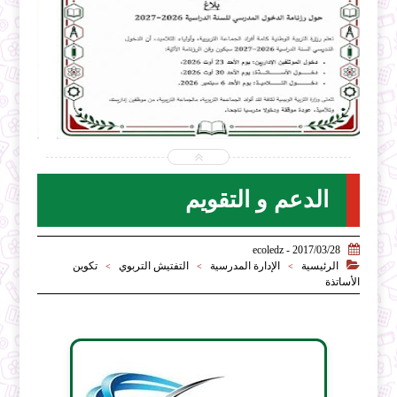


2026-07-31
ecoledz.net
شاهد الموضوع
الدعم و التقويم

2017/03/28 - ecoledz

الرئيسية
الإدارة المدرسية
التفتيش التربوي
تكوين
>
>
>
الأساتذة