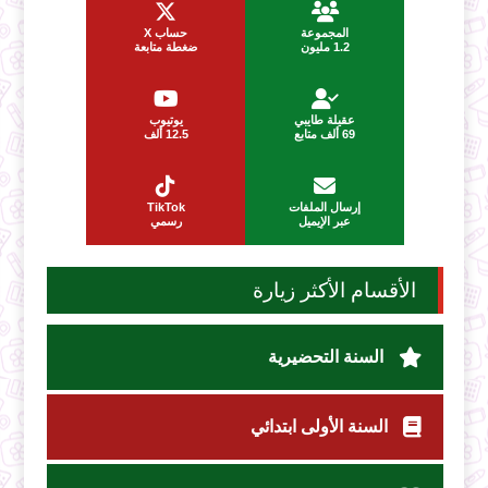
المجموعة
حساب X
1.2 مليون
ضغطة متابعة
عقيلة طايبي
يوتيوب
69 ألف متابع
12.5 ألف
إرسال الملفات
TikTok
عبر الإيميل
رسمي
الأقسام الأكثر زيارة
السنة التحضيرية
السنة الأولى ابتدائي