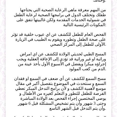
وحنانك.
من المهم معرفة ماهي الرعاية الصحية التي يحتاجها
طفلك وتختلف الدول في برامجها الصحية لرعاية الطفل
في شمولية الخدمات المقدمة ولكن غالبيتها تتفق على
المكونات الرئيسية التالية:
الفحص العام للطفل للكشف عن اي عيوب خلقية قد تؤثر
على صحة الطفل وتطوره ويقوم به الطبيب في الزيارة
الأولى للطفل إلى المركز الصحي.
المسح الطبي لحديثي الولادة للكشف عن اي امراض
وراثية او غير وراثية قد تؤدي إلى الإعاقة العقلية ويجب
إجراؤه مبكرا ويفضل في الأسبوع الأول بأخذ عينة من
الدم من كعب المولود.
مسح السمع للكشف عن أي ضعف في السمع او فقدان
السمع و سنتحدث في الموضوع بتفصيل أكبر في مقال
موسع لأهمية الكشف و لأن برامج التدخل المبكر تعطي
الفرصة للطفل للتطور و التعلم كغيره من الأطفال و
يوصي المختصين إجراء الفحص بعد الولادة المباشرة
وحتى 3 شهور وأن يتم تشخيص المشكلة قبل 6 شهور
وأن يتم التدخل قبل الشهر التاسع.