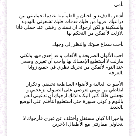
أمي:
أشعر بالدفء و الحنان و الطمأنينة عندما تحملينني بين
ذراعيك قريبا من قلبك فدقات قلبك تشعرني بالهدوء
والسكينة و لكن ارجوك ان تسندي رقبتي عند حملي فأنا
لازلت لاأتمكن من التحكم بها.
أحب سماع صوتك والنظر إلى وجهك.
احب الألوان الصريحة و الألعاب و قد احدق فيها ولكني
مازلت لا أستطيع الإمساك بها وأحب أن تغيري وضعي
عند النوم لأتمكن من تحريك نظري في جميع زوايا
الغرفة.
الأصوات العالية والأضواء الساطعة تخيفني و تكرار
ايقاظي من نومي لعرضي على الضيوف تزعجني و
تجعلني قلقًا كثير البكاء لذلك ارجوك ان تدعيني انعم
بالنوم و كوني صبورة حتى استطيع التأقلم على الوضع
الجديد.
وأخيرا انا كيان مستقل وأختلف عن غيري فأرجوك لا
تحاولي مقارنتي مع الأطفال الآخرين.