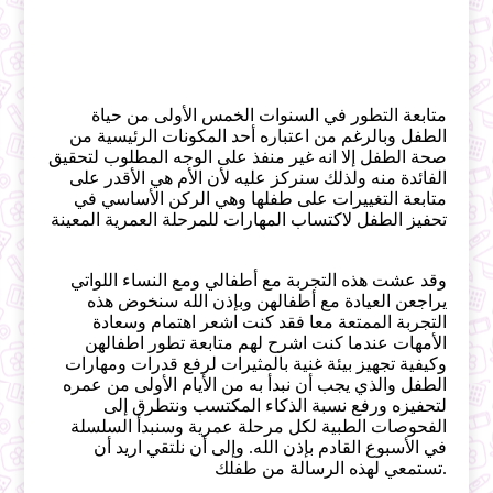
متابعة التطور في السنوات الخمس الأولى من حياة
الطفل وبالرغم من اعتباره أحد المكونات الرئيسية من
صحة الطفل إلا انه غير منفذ على الوجه المطلوب لتحقيق
الفائدة منه ولذلك سنركز عليه لأن الأم هي الأقدر على
متابعة التغييرات على طفلها وهي الركن الأساسي في
تحفيز الطفل لاكتساب المهارات للمرحلة العمرية المعينة
وقد عشت هذه التجربة مع أطفالي ومع النساء اللواتي
يراجعن العيادة مع أطفالهن وبإذن الله سنخوض هذه
التجربة الممتعة معا فقد كنت اشعر اهتمام وسعادة
الأمهات عندما كنت اشرح لهم متابعة تطور اطفالهن
وكيفية تجهيز بيئة غنية بالمثيرات لرفع قدرات ومهارات
الطفل والذي يجب أن نبدأ به من الأيام الأولى من عمره
لتحفيزه ورفع نسبة الذكاء المكتسب ونتطرق إلى
الفحوصات الطبية لكل مرحلة عمرية وسنبدأ السلسلة
في الأسبوع القادم بإذن الله. وإلى أن نلتقي اريد أن
تستمعي لهذه الرسالة من طفلك.