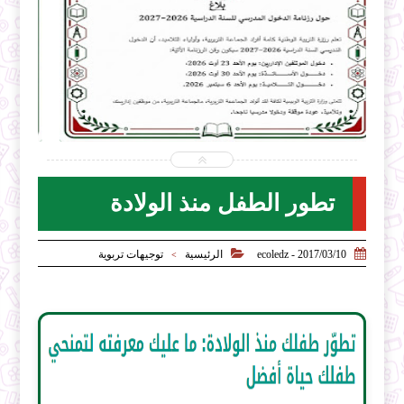


2026-07-31
ecoledz.net
شاهد الموضوع
تطور الطفل منذ الولادة


2017/03/10 - ecoledz
الرئيسية
توجيهات تربوية
>