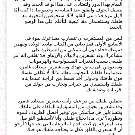
القيام بهذا الدور ولتعتادي على هذا الوافد الجديد وقد
يصيبك الخوف والقلق عند العناية به وخصوصا إذا كنت أمًا
لأول مرة فلا داعي للقلق لأنك ستخوضين التجربة مع
طفلك وستتعلمان معًا كيفية التأقلم على هذا الوضع
الجديد.
ليس من المستغرب أن تتضارب مشاعرك بقوة في
الأسابيع الأولى فقد تعاني من اكتئاب مابعد الولادة وتنهمر
دموعك فجأة دون أن تتمكني من السيطرة على
مشاعرك وقد تشعرين بالإنهاك والإرهاق فلا تقلقي إنه أمر
طبيعي بسبب التغيرات الفسيولوجية والهرمونات
وستعودين إلى سابق عهدك وستشعرين بسعادة غامرة
عندما يبدأ طفلك بالتجاوب معك. لذلك لا تكلفي نفسك
فوق طاقتك وحاولي أخذ قسط من الراحة عندما ينام
طفلك واستفيدي من خبرات وتجارب من حولك من
قريباتك وصديقاتك.
تحملين طفلك بين ذراعيك وأنت تشعرين بسعادة غامرة
وقد تشعرين بخوف من المسؤولية الملقاة على عاتقك
وتتساءلين هل سأتمكن من توفير أفضل الظروف لنموه
وتطوره؟ ترى ماذا يحتاج طفلي وأنا لاأستطيع التواصل
معه لمعرفة إن كنت أقدم له الرعاية التي يحتاجها؟ أرجو
أن لا تشعري بالقلق فكل ما يحتاجه طفلك هو حبك