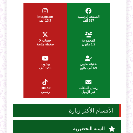
الصفحة الرسمية
Instagram
637 ألف
13.7 ألف
المجموعة
حساب X
1.2 مليون
ضغطة متابعة
عقيلة طايبي
يوتيوب
69 ألف متابع
12.5 ألف
إرسال الملفات
TikTok
عبر الإيميل
رسمي
الأقسام الأكثر زيارة
السنة التحضيرية