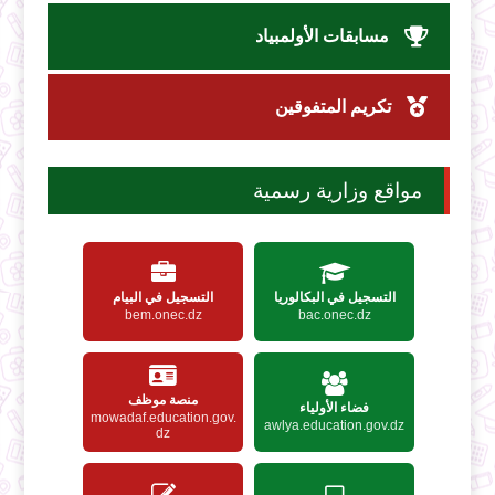
مسابقات الأولمبياد
تكريم المتفوقين
مواقع وزارية رسمية
التسجيل في البكالوريا
التسجيل في البيام
bem.onec.dz
bac.onec.dz
منصة موظف
فضاء الأولياء
mowadaf.education.gov.
awlya.education.gov.dz
dz