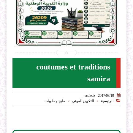


2026-07-28
ecoledz.net
شاهد الموضوع
coutumes et traditions
samira

2017/03/19 - ecoledz

الرئيسية
التكوين المهني
طبخ و حلويات
>
>