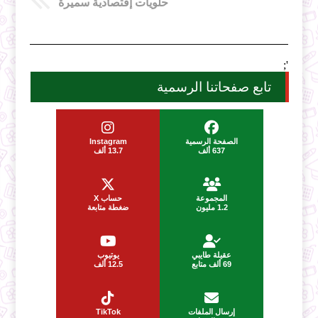
حلويات إقتصادية سميرة
';
تابع صفحاتنا الرسمية
الصفحة الرسمية
Instagram
637 ألف
13.7 ألف
المجموعة
حساب X
1.2 مليون
ضغطة متابعة
عقيلة طايبي
يوتيوب
69 ألف متابع
12.5 ألف
إرسال الملفات
TikTok