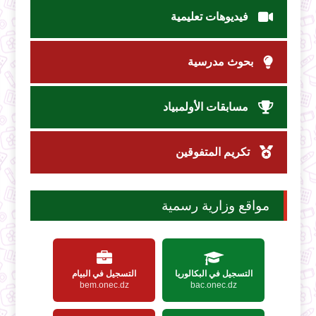
فيديوهات تعليمية
بحوث مدرسية
مسابقات الأولمبياد
تكريم المتفوقين
مواقع وزارية رسمية
التسجيل في البكالوريا
التسجيل في البيام
bem.onec.dz
bac.onec.dz