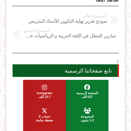
الموضوع التالي
نموذج تقرير نهاية التكوين للأستاذ المتربص
الموضوع السابق
تمارين للعطل في اللغة العربية و الرياضيات خامسة ابتدائي
';
تابع صفحاتنا الرسمية
الصفحة الرسمية
Instagram
637 ألف
13.7 ألف
المجموعة
حساب X
1.2 مليون
ضغطة متابعة