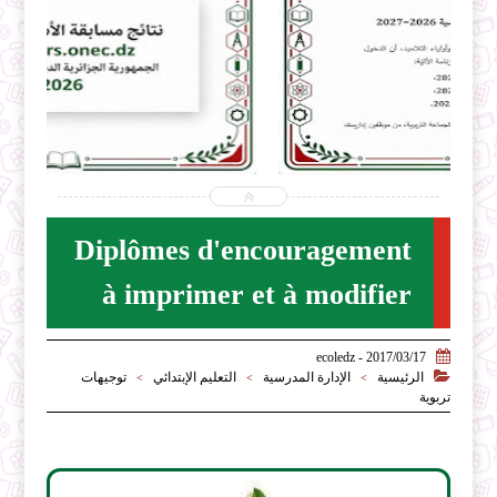


2026-07-31
ecoledz.net
شاهد الموضوع
Diplômes d'encouragement
à imprimer et à modifier

2017/03/17 - ecoledz

الرئيسية
الإدارة المدرسية
التعليم الإبتدائي
توجيهات
>
>
>
تربوية