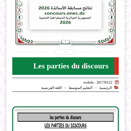


026-08-06
2026-07-31
ecoledz.net
ecoledz.net
شاهد الموضوع
Les parties du discours

2017/03/22 - ecoledz

الرئيسية
التعليم المتوسط
اللغة الفرنسية
>
>