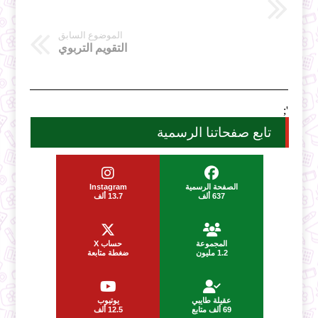
الموضوع السابق
التقويم التربوي
';
تابع صفحاتنا الرسمية
الصفحة الرسمية
Instagram
637 ألف
13.7 ألف
المجموعة
حساب X
1.2 مليون
ضغطة متابعة
عقيلة طايبي
يوتيوب
69 ألف متابع
12.5 ألف