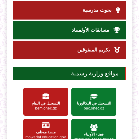
بحوث مدرسية
مسابقات الأولمبياد
تكريم المتفوقين
مواقع وزارية رسمية
التسجيل في البكالوريا
التسجيل في البيام
bem.onec.dz
bac.onec.dz
منصة موظف
فضاء الأولياء
mowadaf.education.gov.