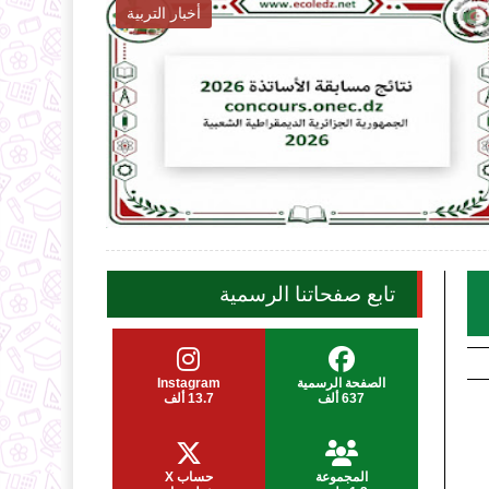
أخبار التربية

2026-08-06
2
ecoledz.net
شاهد الموضوع
تابع صفحاتنا الرسمية
الصفحة الرسمية
Instagram
637 ألف
13.7 ألف
المجموعة
حساب X