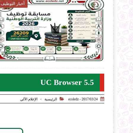
أخبار التربية

2026-07-28
ecoledz.net
شاهد الموضوع
UC Browser 5.5


2017/03/24 - ecoledz
الرئيسية
الإعلام الآلي
>