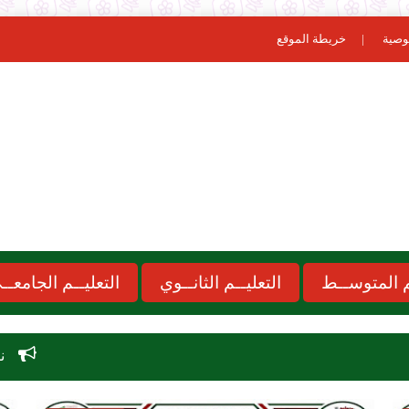
وصية
خريطة الموقع
ـم المتوســط
التعليــم الثانــوي
التعليــم الجامعــ
نتائج مسابقة الاساتذة 2026  onec dz