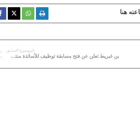
عته هنا



الموضوع السابق
بن غبريط تعلن عن فتح مسابقة توظيف للأساتذة منتصف ماي المقبل