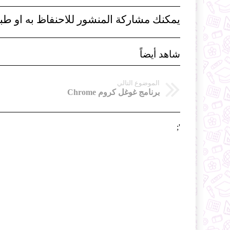
يمكنك مشاركة المنشور للاحنفاظ به او طبا
شاهد أيضاً
الموضوع التالي
برنامج غوغل كروم Chrome
';