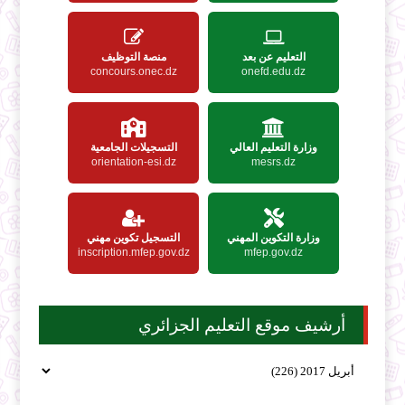
التعليم عن بعد
منصة التوظيف
concours.onec.dz
onefd.edu.dz
وزارة التعليم العالي
التسجيلات الجامعية
orientation-esi.dz
mesrs.dz
وزارة التكوين المهني
التسجيل تكوين مهني
inscription.mfep.gov.dz
mfep.gov.dz
أرشيف موقع التعليم الجزائري