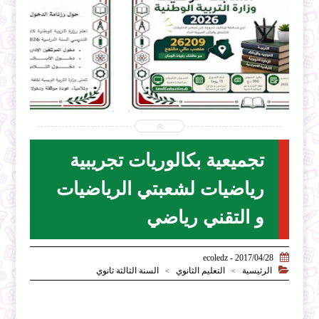


2026-07-28
ecoledz.net
شاهد الموضوع
تجميعية بكالوريات تجريبية
رياضيات لشعبتي الرياضيات
و التقني رياضي

2017/04/28 - ecoledz

الرئيسية
التعليم الثانوي
السنة الثالثة ثانوي
>
>