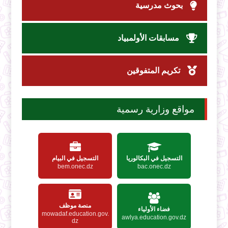
بحوث مدرسية
مسابقات الأولمبياد
تكريم المتفوقين
مواقع وزارية رسمية
التسجيل في البكالوريا
التسجيل في البيام
bem.onec.dz
bac.onec.dz
منصة موظف
فضاء الأولياء
mowadaf.education.gov.
awlya.education.gov.dz
dz