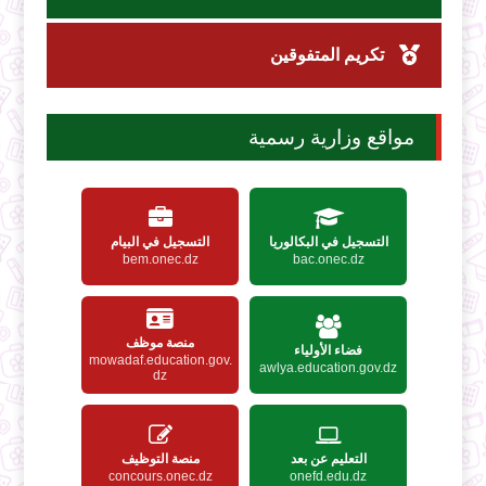
تكريم المتفوقين
مواقع وزارية رسمية
التسجيل في البكالوريا
التسجيل في البيام
bem.onec.dz
bac.onec.dz
منصة موظف
فضاء الأولياء
mowadaf.education.gov.
awlya.education.gov.dz
dz
التعليم عن بعد
منصة التوظيف
concours.onec.dz
onefd.edu.dz