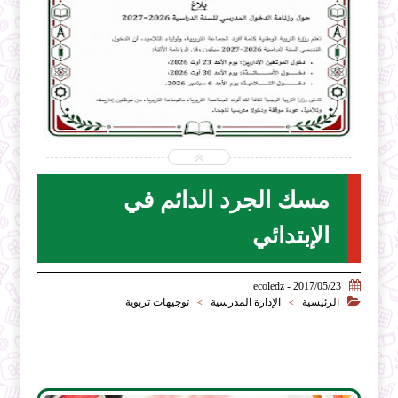


2026-07-31
ecoledz.net
شاهد الموضوع
مسك الجرد الدائم في
الإبتدائي

2017/05/23 - ecoledz

الرئيسية
الإدارة المدرسية
توجيهات تربوية
>
>