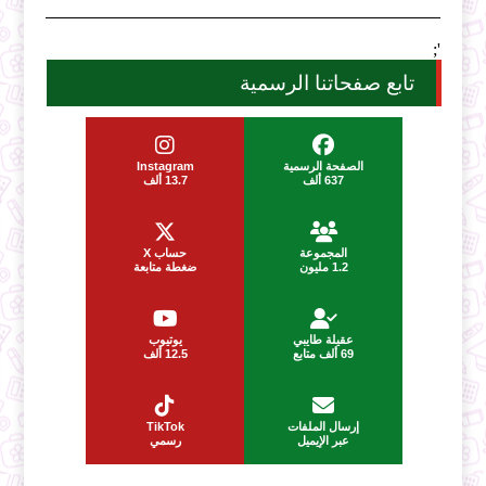
';
تابع صفحاتنا الرسمية
الصفحة الرسمية
Instagram
637 ألف
13.7 ألف
المجموعة
حساب X
1.2 مليون
ضغطة متابعة
عقيلة طايبي
يوتيوب
69 ألف متابع
12.5 ألف
إرسال الملفات
TikTok
عبر الإيميل
رسمي