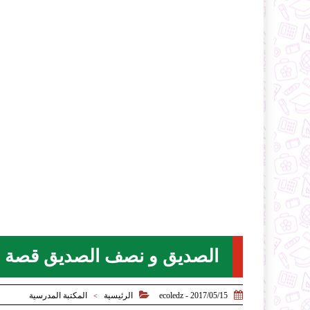
الصديق و نصف الصديق قصة را


2017/05/15 - ecoledz
الرئيسية
المكتبة المدرسية
>