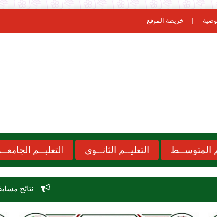
وصية
خريطة الموقع
ـم المتوســط
التعليــم الثانــوي
التعليــم الجامعــ
نتائج مسابقة الاساتذة 2026 concours onec dz