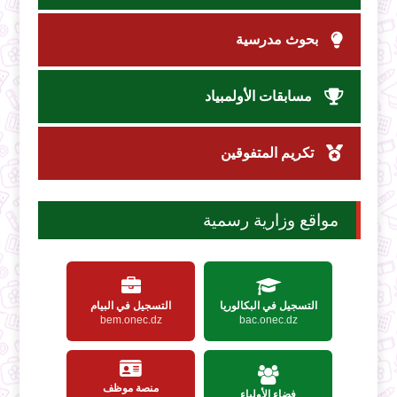
بحوث مدرسية
مسابقات الأولمبياد
تكريم المتفوقين
مواقع وزارية رسمية
التسجيل في البكالوريا
التسجيل في البيام
bem.onec.dz
bac.onec.dz
منصة موظف
فضاء الأولياء