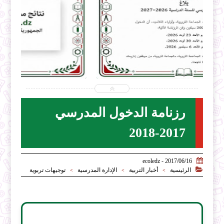


2026-07-31
ecoledz.net
شاهد الموضوع
رزنامة الدخول المدرسي
2017-2018

2017/06/16 - ecoledz

الرئيسية
أخبار التربية
الإدارة المدرسية
توجيهات تربوية
>
>
>