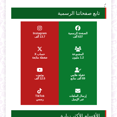
';
تابع صفحاتنا الرسمية
الصفحة الرسمية
Instagram
637 ألف
13.7 ألف
المجموعة
حساب X
1.2 مليون
ضغطة متابعة
عقيلة طايبي
يوتيوب
69 ألف متابع
12.5 ألف
إرسال الملفات
TikTok
عبر الإيميل
رسمي
الأقسام الأكثر زيارة