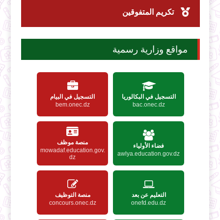
تكريم المتفوقين
مواقع وزارية رسمية
التسجيل في البكالوريا
التسجيل في البيام
bem.onec.dz
bac.onec.dz
منصة موظف
فضاء الأولياء
mowadaf.education.gov.
awlya.education.gov.dz
dz
التعليم عن بعد
منصة التوظيف
concours.onec.dz
onefd.edu.dz