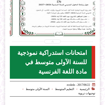


2026-07-31
ecoledz.net
شاهد الموضوع
امتحانات استدراكية نموذجية
للسنة الآولى متوسط في
مادة اللغة الفرنسية

2017/06/22 - ecoledz

الرئيسية
التعليم المتوسط
السنة الأولى متوسط
>
>
>
توجيهات تربوية