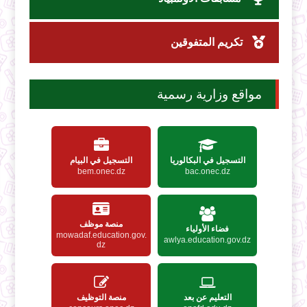
تكريم المتفوقين
مواقع وزارية رسمية
التسجيل في البكالوريا
التسجيل في البيام
bem.onec.dz
bac.onec.dz
منصة موظف
فضاء الأولياء
mowadaf.education.gov.
awlya.education.gov.dz
dz
التعليم عن بعد
منصة التوظيف