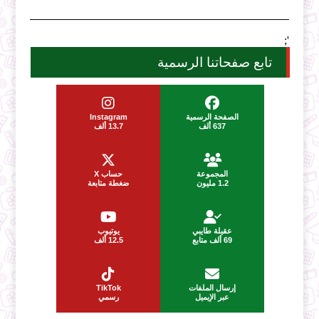
';
تابع صفحاتنا الرسمية
الصفحة الرسمية
Instagram
637 ألف
13.7 ألف
المجموعة
حساب X
1.2 مليون
ضغطة متابعة
عقيلة طايبي
يوتيوب
69 ألف متابع
12.5 ألف
إرسال الملفات
TikTok
عبر الإيميل
رسمي