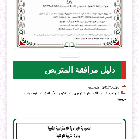


2026-07-31
ecoledz.net
شاهد الموضوع
دليل مرافقة المتربص

2017/08/26 - ecoledz

الرئيسية
التفتيش التربوي
تكوين الأساتذة
توجيهات
>
>
>
تربوية