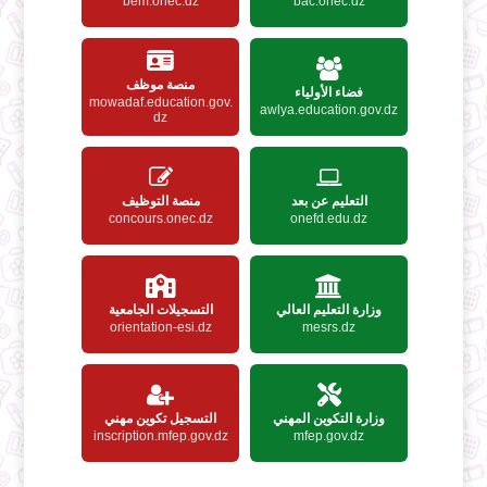
bem.onec.dz
bac.onec.dz
منصة موظف
فضاء الأولياء
mowadaf.education.gov.
awlya.education.gov.dz
dz
التعليم عن بعد
منصة التوظيف
concours.onec.dz
onefd.edu.dz
وزارة التعليم العالي
التسجيلات الجامعية
orientation-esi.dz
mesrs.dz
وزارة التكوين المهني
التسجيل تكوين مهني
inscription.mfep.gov.dz
mfep.gov.dz