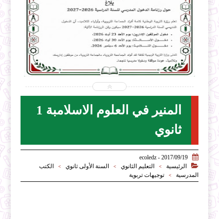


2026-07-31
ecoledz.net
شاهد الموضوع
المنير في العلوم الاسلامبة 1
ثانوي

2017/09/19 - ecoledz

الرئيسية
التعليم الثانوي
السنة الأولى ثانوي
الكتب
>
>
>
المدرسية
توجيهات تربوية
>