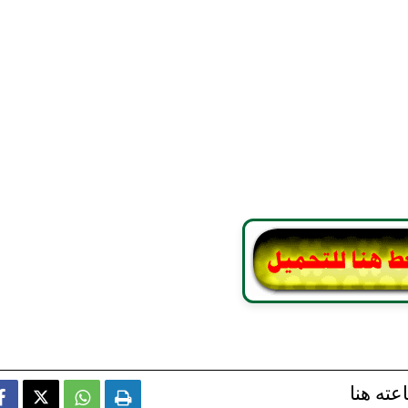
عته هنا


