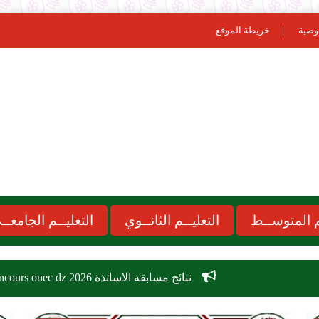
وصية
خريطة الموقع
ـم المتوســط
التعليــم الثانــوي
التعليــم الجامعــ
نتائج مسابقة الاساتذة 2026 concours onec dz
موعد الد