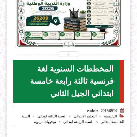


2026-07-28
ecoledz.net
شاهد الموضوع
المخططات السنوية لغة
فرنسية ثالثة رابعة خامسة
ابتدائي الجيل الثاني

2017/09/07 - ecoledz

الرئيسية
التعليم الإبتدائي
السنة الثالثة ابتدائي
السنة
>
>
>
الخامسة ابتدائي
السنة الرابعة ابتدائي
توجيهات تربوية
>
>