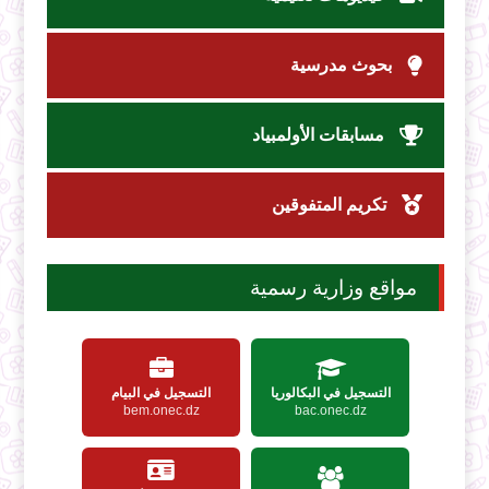
بحوث مدرسية
مسابقات الأولمبياد
تكريم المتفوقين
مواقع وزارية رسمية
التسجيل في البكالوريا
التسجيل في البيام
bem.onec.dz
bac.onec.dz