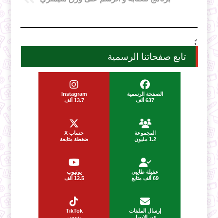
';
تابع صفحاتنا الرسمية
الصفحة الرسمية
Instagram
637 ألف
13.7 ألف
المجموعة
حساب X
1.2 مليون
ضغطة متابعة
عقيلة طايبي
يوتيوب
69 ألف متابع
12.5 ألف
إرسال الملفات
TikTok
عبر الإيميل
رسمي