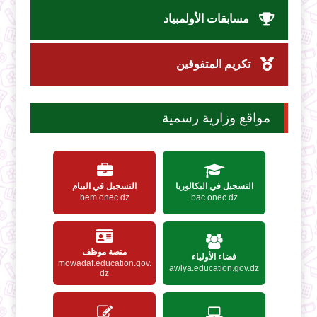
مسابقات الأولمبياد
تكريم المتفوقين
مواقع وزارية رسمية
التسجيل في البكالوريا
التسجيل في البيام
bem.onec.dz
bac.onec.dz
منصة موظف
فضاء الأولياء
mowadaf.education.gov.
awlya.education.gov.dz
dz