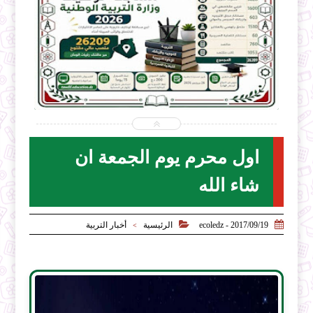


2026-07-28
ecoledz.net
شاهد الموضوع
اول محرم يوم الجمعة ان
شاء الله


2017/09/19 - ecoledz
الرئيسية
أخبار التربية
>