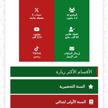
المجموعة
حساب X
1.2 مليون
ضغطة متابعة
عقيلة طايبي
يوتيوب
69 ألف متابع
12.5 ألف
إرسال الملفات
TikTok
عبر الإيميل
رسمي
الأقسام الأكثر زيارة
السنة التحضيرية
السنة الأولى ابتدائي