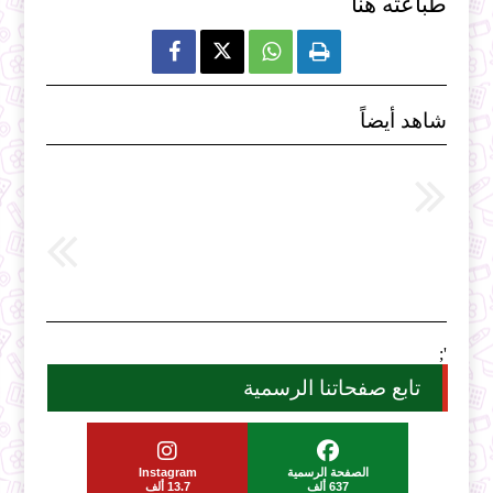
طباعته هنا



شاهد أيضاً
';
تابع صفحاتنا الرسمية
الصفحة الرسمية
Instagram
637 ألف
13.7 ألف