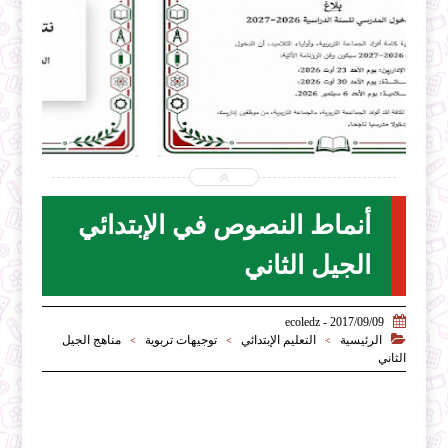


2026-07-31
ecoledz.net
شاهد الموضوع
أنماط النصوص في الإبتدائي
الجيل الثاني

2017/09/09 - ecoledz

الرئيسية
التعليم الإبتدائي
توجيهات تربوية
مناهج الجيل
>
>
>
الثاني