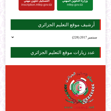
وزارة التكوين المهني
التسجيل تكوين مهني
inscription.mfep.gov.dz
mfep.gov.dz
أرشيف موقع التعليم الجزائري
عدد زيارات موقع التعليم الجزائري