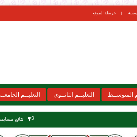
وصية
خريطة الموقع
ـم المتوســط
التعليــم الثانــوي
التعليــم الجامعــ
نتائج مسابقة الاساتذة 2026 concours onec dz