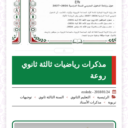


2026-07-31
ecoledz.net
شاهد الموضوع
مذكرات رياضيات ثالثة ثانوي
روعة

2018/01/24 - ecoledz

الرئيسية
التعليم الثانوي
السنة الثالثة ثانوي
توجيهات
>
>
>
تربوية
مذكرات الأستاذ
>