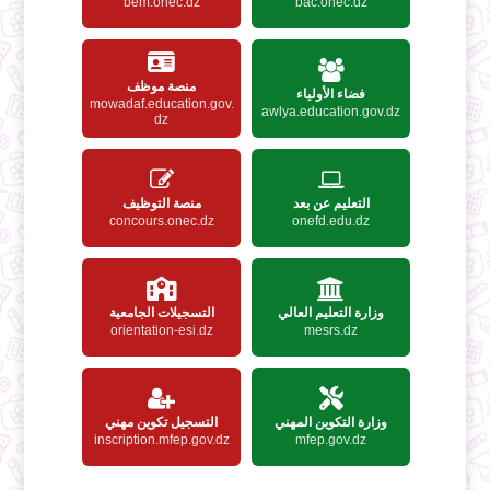
bem.onec.dz
bac.onec.dz
منصة موظف
فضاء الأولياء
mowadaf.education.gov.
awlya.education.gov.dz
dz
التعليم عن بعد
منصة التوظيف
concours.onec.dz
onefd.edu.dz
وزارة التعليم العالي
التسجيلات الجامعية
orientation-esi.dz
mesrs.dz
وزارة التكوين المهني
التسجيل تكوين مهني
inscription.mfep.gov.dz
mfep.gov.dz