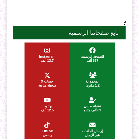
';
تابع صفحاتنا الرسمية
الصفحة الرسمية
Instagram
637 ألف
13.7 ألف
المجموعة
حساب X
1.2 مليون
ضغطة متابعة
عقيلة طايبي
يوتيوب
69 ألف متابع
12.5 ألف
إرسال الملفات
TikTok
عبر الإيميل
رسمي