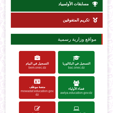
مسابقات الأولمبياد
تكريم المتفوقين
مواقع وزارية رسمية
التسجيل في البكالوريا
التسجيل في البيام
bem.onec.dz
bac.onec.dz
منصة موظف
فضاء الأولياء
mowadaf.education.gov.
awlya.education.gov.dz
dz