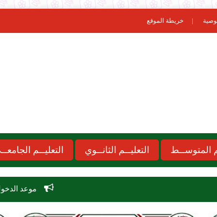
وصية
خريطة الموقع
ـم المتوســط
التعليــم الثانــوي
التعليــم الجامعــ
موعد الدخول المدرسي 2026-2027