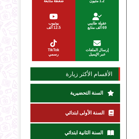
1.2 مليون
ضغطة متابعة
عقيلة طايبي
يوتيوب
69 ألف متابع
12.5 ألف
إرسال الملفات
TikTok
عبر الإيميل
رسمي
الأقسام الأكثر زيارة
السنة التحضيرية
السنة الأولى ابتدائي
السنة الثانية ابتدائي