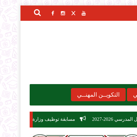
ي
التكويــن المهنــي
مسابقة توظيف وزارة التربية الوطنية 2026: دليل الشروط، التخصصات، وكيفية التسجيل في 26,209 منصب