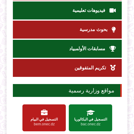
فيديوهات تعليمية
بحوث مدرسية
مسابقات الأولمبياد
تكريم المتفوقين
مواقع وزارية رسمية
التسجيل في البكالوريا
التسجيل في البيام
bem.onec.dz
bac.onec.dz