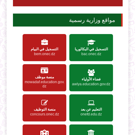
مواقع وزارية رسمية
التسجيل في البكالوريا
التسجيل في البيام
bem.onec.dz
bac.onec.dz
منصة موظف
فضاء الأولياء
mowadaf.education.gov.
awlya.education.gov.dz
dz
التعليم عن بعد
منصة التوظيف
concours.onec.dz
onefd.edu.dz