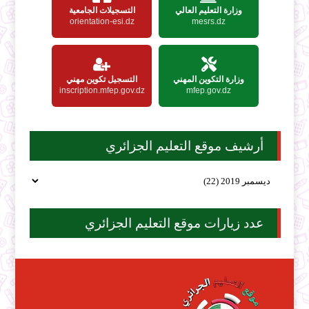
وزارة التعليم العالي
التسجيلات الجامعية
orientation-esi.dz
mesrs.dz
وزارة التكوين المهني
التسجيل تكوين مهني
inscription.mfep.gov.dz
mfep.gov.dz
أرشيف موقع التعليم الجزائري
عدد زيارات موقع التعليم الجزائري