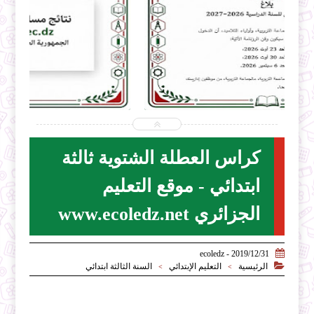


2026-07-31
ecoledz.net
شاهد الموضوع
كراس العطلة الشتوية ثالثة
ابتدائي - موقع التعليم
الجزائري www.ecoledz.net

2019/12/31 - ecoledz

الرئيسية
التعليم الإبتدائي
السنة الثالثة ابتدائي
>
>