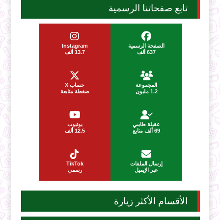
تابع صفحاتنا الرسمية
الصفحة الرسمية
Instagram
637 ألف
13.7 ألف
المجموعة
حساب X
1.2 مليون
ضغطة متابعة
عقيلة طايبي
يوتيوب
69 ألف متابع
12.5 ألف
إرسال الملفات
TikTok
عبر الإيميل
رسمي
الأقسام الأكثر زيارة