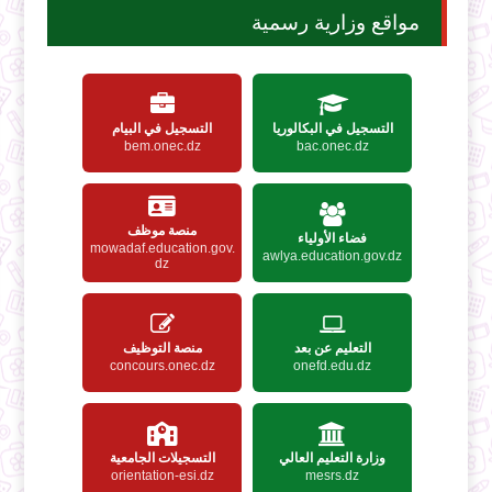
مواقع وزارية رسمية
التسجيل في البكالوريا
التسجيل في البيام
bem.onec.dz
bac.onec.dz
منصة موظف
فضاء الأولياء
mowadaf.education.gov.
awlya.education.gov.dz
dz
التعليم عن بعد
منصة التوظيف
concours.onec.dz
onefd.edu.dz
وزارة التعليم العالي
التسجيلات الجامعية
orientation-esi.dz
mesrs.dz