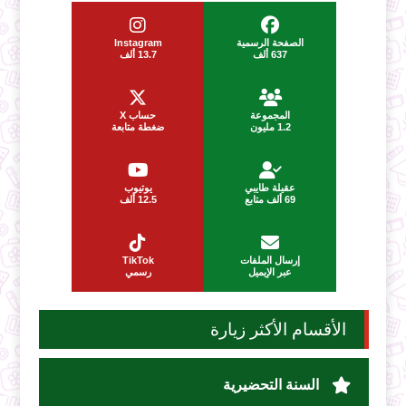
الصفحة الرسمية
Instagram
637 ألف
13.7 ألف
المجموعة
حساب X
1.2 مليون
ضغطة متابعة
عقيلة طايبي
يوتيوب
69 ألف متابع
12.5 ألف
إرسال الملفات
TikTok
عبر الإيميل
رسمي
الأقسام الأكثر زيارة
السنة التحضيرية