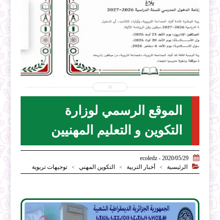


2026-07-31
ecoledz.net
شاهد الموضوع
الموقع الرسمي لوزارة
التكوين و التعليم المهنيين

2020/05/29 - ecoledz

الرئيسية
أخبار التربية
التكوين المهني
توجيهات تربوية
>
>
>