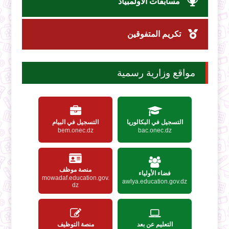
مسابقات الأولمبياد
تكريم المتفوقين
مواقع وزارية رسمية
التسجيل في البكالوريا
التسجيل في البيام
bem.onec.dz
bac.onec.dz
منصة موظف
فضاء الأولياء
mowadaf.education.gov.
awlya.education.gov.dz
dz
التعليم عن بعد
منصة التوظيف