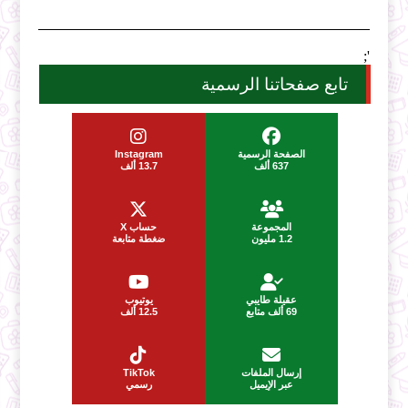
';
تابع صفحاتنا الرسمية
الصفحة الرسمية
Instagram
637 ألف
13.7 ألف
المجموعة
حساب X
1.2 مليون
ضغطة متابعة
عقيلة طايبي
يوتيوب
69 ألف متابع
12.5 ألف
إرسال الملفات
TikTok
عبر الإيميل
رسمي