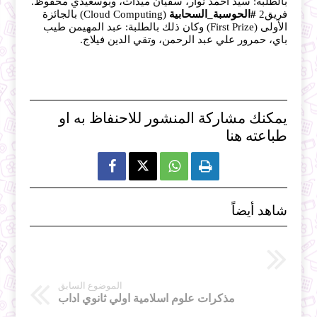
بالطلبة: سيد أحمد نوار، سفيان ميدات، وبوسعيدي محفوظ. 
فريق2 
#الحوسبة_السحابية
 (Cloud Computing) بالجائزة 
الأولى (First Prize) وكان ذلك بالطلبة: عبد المهيمن طيب 
باي، حمرور علي عبد الرحمن، وتقي الدين فيلاج.
يمكنك مشاركة المنشور للاحنفاظ به او
طباعته هنا



شاهد أيضاً
الموضوع السابق
مذكرات علوم اسلامية اولي ثانوي اداب