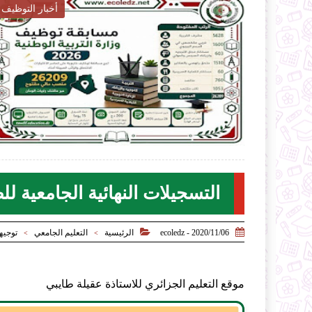
ار التربية
أخبار التربية

2026-07-28
ecoledz.net
لموضوع
شاهد الموضوع
التسجيلات النهائية الجامعية لل


2020/11/06 - ecoledz
الرئيسية
التعليم الجامعي
توجيه
>
>
موقع التعليم الجزائري للاستاذة عقيلة طايبي