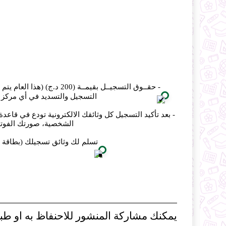
- حقــوق التسجيــل بقيمــة
التسجيل والتسديد في أي مرکز برید ث
- بعد تأكيد التسجيل كل وثائقك الالكترونية تودع في قاعد
الشخصية، صورتك الفوتوغ
تسلم لك وثائق تسجيلك (بطاقة ا
يمكنك مشاركة المنشور للاحنفاظ به او طبا