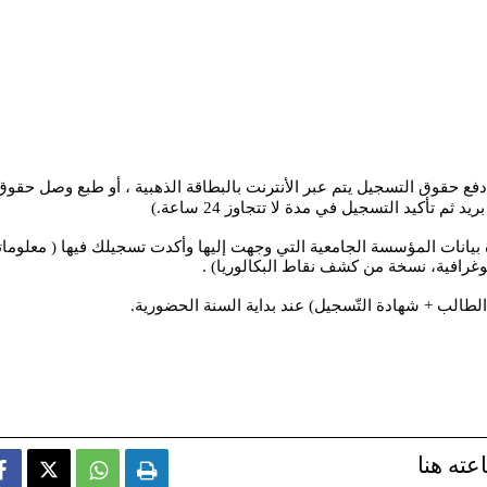
 (200 د.ج) (هذا العام يتم دفع حقوق التسجيل يتم عبر الأنترنت بالبطاقة الذهبية ، أو طبع وصل حقو
م تأكيد التسجيل في مدة لا تتجاوز 24 ساعة.)
ة بيانات المؤسسة الجامعية التي وجهت إليها وأكدت تسجيلك فيها ( معلوما
رافية، نسخة من كشف نقاط البكالوريا) .
لطالب + شهادة التّسجيل) عند بداية السنة الحضورية.
عته هنا


