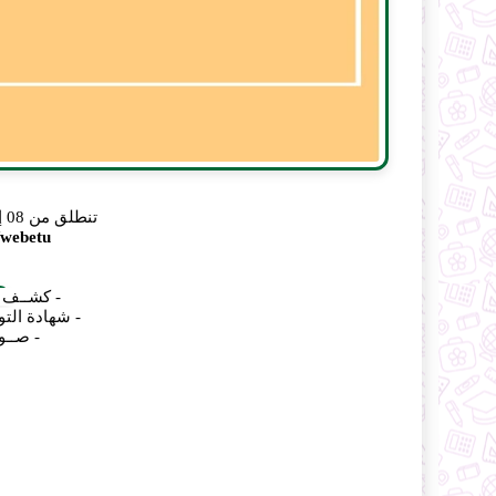
تنطلق من 08 إلى 18 نوفمبر عبر الموقع التالي :
/webetu
- كشــف ا
- شهادة الت
- صــورتــا