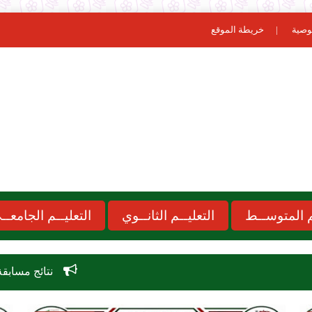
وصية
خريطة الموقع
ـم المتوســط
التعليــم الثانــوي
التعليــم الجامعــ
نتائج مسابقة الاساتذة 2026 concours onec dz