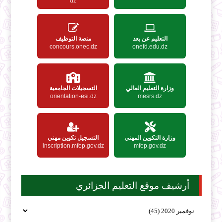
dz
التعليم عن بعد
منصة التوظيف
concours.onec.dz
onefd.edu.dz
وزارة التعليم العالي
التسجيلات الجامعية
orientation-esi.dz
mesrs.dz
وزارة التكوين المهني
التسجيل تكوين مهني
inscription.mfep.gov.dz
mfep.gov.dz
أرشيف موقع التعليم الجزائري