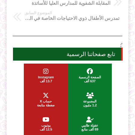
المقابلة الشفوية للمدارس العليا للأساتذة
الموضوع السابق
تمدرس الأطفال ذوي الاحتياجات الخاصة في المؤسسات التعليمية
';
تابع صفحاتنا الرسمية
الصفحة الرسمية
Instagram
637 ألف
13.7 ألف
المجموعة
حساب X
1.2 مليون
ضغطة متابعة
عقيلة طايبي
يوتيوب
69 ألف متابع
12.5 ألف