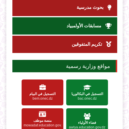
بحوث مدرسية
مسابقات الأولمبياد
تكريم المتفوقين
مواقع وزارية رسمية
التسجيل في البكالوريا
التسجيل في البيام
bem.onec.dz
bac.onec.dz
منصة موظف
فضاء الأولياء
mowadaf.education.gov.
awlya.education.gov.dz