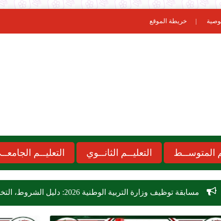
وصية
خريطة الموقع
ـم المتوســط
التعليــم الثانــوي
التعليــم الجامعــ
2026: دليل الشروط، التخصصات، وكيفية التسجيل في 26,209 منصب