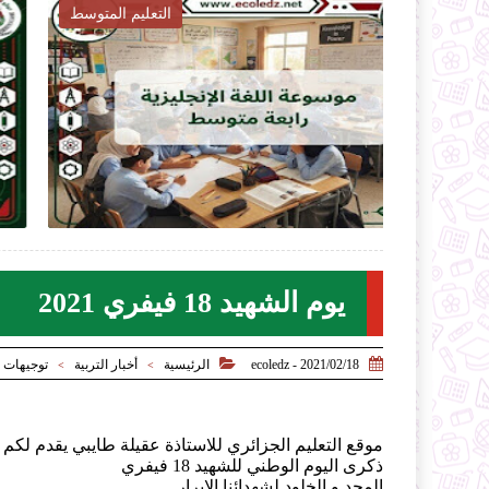
ار التربية
التعليم المتوسط

2026-07-27
ecoledz.net
لموضوع
شاهد الموضوع
يوم الشهيد 18 فيفري 2021


2021/02/18 - ecoledz
الرئيسية
أخبار التربية
توجيهات ت
>
>
موقع التعليم الجزائري للاستاذة عقيلة طايبي يقدم لكم 
ذكرى اليوم الوطني للشهيد 18 فيفري
المجد و الخلود لشهدائنا الابرار