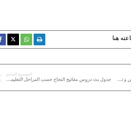
عته هنا



الموضوع السابق
مجلة المعين في العلوم الطبيعية ثانية ثانوي دروس و تمارين
جدول بث دروس مفاتيح النجاح حسب المراحل التعليمية والمواد الفترة من 10 إلى 25 فيفري 2021