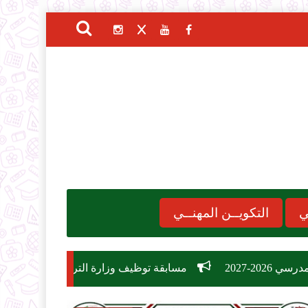
ي
التكويــن المهنــي
مسابقة توظيف وزارة التربية الوطنية 2026: دليل الشروط، التخصصات، وكيفية التسجيل في 26,209 منصب