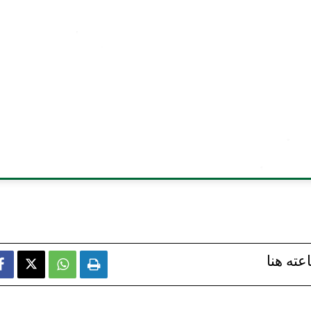
عته هنا


