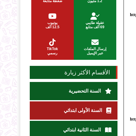
1.2 مليون
ضغطة متابعة
htt
عقيلة طايبي
يوتيوب
69 ألف متابع
12.5 ألف
إرسال الملفات
TikTok
عبر الإيميل
رسمي
الأقسام الأكثر زيارة
السنة التحضيرية
السنة الأولى ابتدائي
htt
السنة الثانية ابتدائي