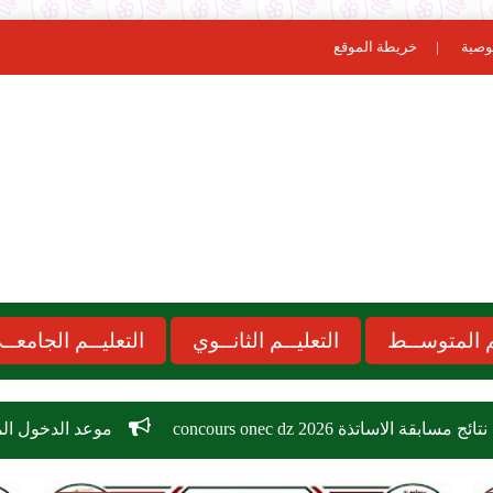
وصية
خريطة الموقع
ـم المتوســط
التعليــم الثانــوي
التعليــم الجامعــ
concours 
موعد الدخول المدرسي 2026-2027