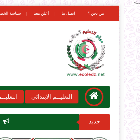
-->
من نحن ؟
اتصل بنا
أعلن معنا
سياسة الخص
التعليــم الابتدائي
التعليـ
جديد
نتائج مسابقة الاساتذة 2026 onec dz