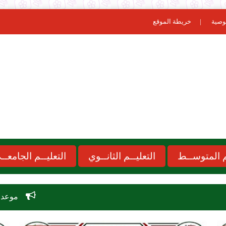
وصية
خريطة الموقع
ـم المتوســط
التعليــم الثانــوي
التعليــم الجامعــ
موعد الدخول المدرسي 2026-2027