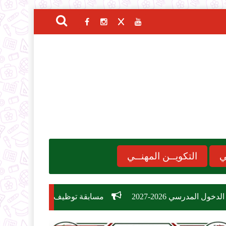
ي
التكويــن المهنــي
مسابقة توظيف وزارة التربية الوطنية 2026: دليل الشروط، التخصصات، وكيفية التسجيل في 26,209 منصب