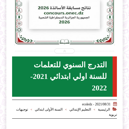


2026-07-31
t
ecoledz.net
شاهد الموضوع
التدرج السنوي للتعلمات
للسنة اولي ابتدائي 2021-
2022

2021/08/31 - ecoledz

الرئيسية
التعليم الإبتدائي
السنة الأولى ابتدائي
توجيهات
>
>
>
تربوية