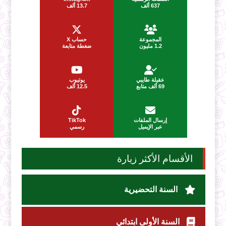
637 ألف
13.7 ألف
المجموعة
حساب X
1.2 مليون
ضغطة متابعة
عقيلة طايبي
يوتيوب
69 ألف متابع
12.5 ألف
إرسال الملفات
TikTok
عبر الإيميل
رسمي
الأقسام الأكثر زيارة
السنة التحضيرية
السنة الأولى ابتدائي