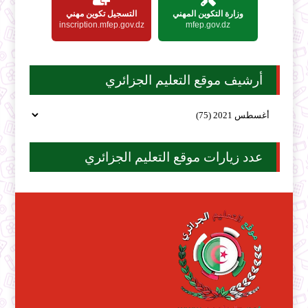
وزارة التكوين المهني
التسجيل تكوين مهني
inscription.mfep.gov.dz
mfep.gov.dz
أرشيف موقع التعليم الجزائري
عدد زيارات موقع التعليم الجزائري