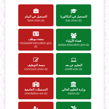
التسجيل في البكالوريا
التسجيل في البيام
bem.onec.dz
bac.onec.dz
منصة موظف
فضاء الأولياء
mowadaf.education.gov.
awlya.education.gov.dz
dz
التعليم عن بعد
منصة التوظيف
concours.onec.dz
onefd.edu.dz
وزارة التعليم العالي
التسجيلات الجامعية
orientation-esi.dz
mesrs.dz