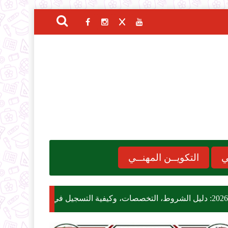
ي
التكويــن المهنــي
هام للمواطنين: وزار