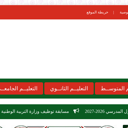
وصية
خريطة الموقع
ـم المتوســط
التعليــم الثانــوي
التعليــم الجامعــ
مسابقة توظيف وزارة التربية الوطنية 2026: دليل الشروط، التخصصات، وكيفية التسجيل في 26,209 منصب