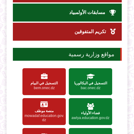
مسابقات الأولمبياد
تكريم المتفوقين
مواقع وزارية رسمية
التسجيل في البكالوريا
التسجيل في البيام
bem.onec.dz
bac.onec.dz
منصة موظف
فضاء الأولياء
mowadaf.education.gov.
awlya.education.gov.dz
dz