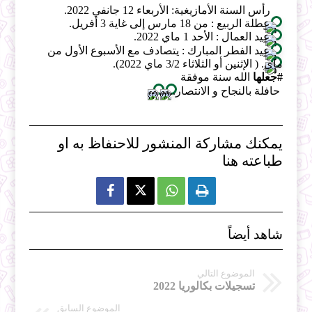
رأس السنة الأمازيغية: الأربعاء 12 جانفي 2022.
عطلة الربيع : من 18 مارس إلى غاية 3 أفريل.
عيد العمال : الأحد 1 ماي 2022.
عيد الفطر المبارك : يتصادف مع الأسبوع الأول من 
ماي. ( الإثنين أو الثلاثاء 3/2 ماي 2022).
#جعلها
 الله سنة موفقة 
 حافلة بالنجاح و الانتصار.....
يمكنك مشاركة المنشور للاحنفاظ به او
طباعته هنا



شاهد أيضاً
الموضوع التالي
تسجيلات بكالوريا 2022
الموضوع السابق