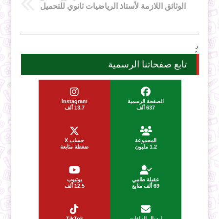
الوثائق اللازمة لأستاذ الرياضيات ثانوي للتحميل
';
تابع صفحاتنا الرسمية
الصفحة الرسمية
Instagram
637 ألف
13.7 ألف
المجموعة
حساب X
1.2 مليون
ضغطة متابعة
عقيلة طايبي
يوتيوب
69 ألف متابع
12.5 ألف
إرسال الملفات
TikTok