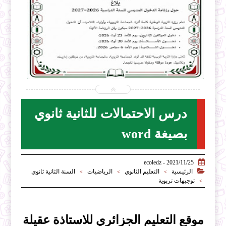


2026-07-31
ecoledz.net
شاهد الموضوع
درس الاحتمالات للثانية ثانوي
بصيغة word

2021/11/25 - ecoledz

الرئيسية
التعليم الثانوي
الرياضيات
السنة الثانية ثانوي
>
>
>
توجيهات تربوية
>
موقع التعليم الجزائري للاستاذة عقيلة