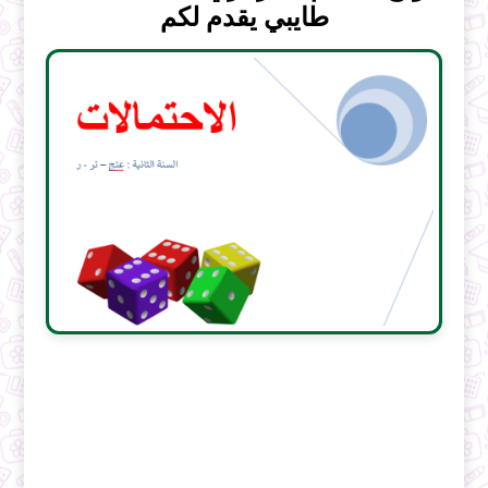
طايبي يقدم لكم