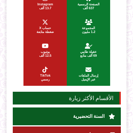
الصفحة الرسمية
Instagram
637 ألف
13.7 ألف
المجموعة
حساب X
1.2 مليون
ضغطة متابعة
عقيلة طايبي
يوتيوب
69 ألف متابع
12.5 ألف
إرسال الملفات
TikTok
عبر الإيميل
رسمي
الأقسام الأكثر زيارة
السنة التحضيرية