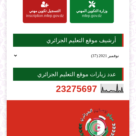
وزارة التكوين المهني
التسجيل تكوين مهني
inscription.mfep.gov.dz
mfep.gov.dz
أرشيف موقع التعليم الجزائري
عدد زيارات موقع التعليم الجزائري
2
3
2
7
5
6
9
7