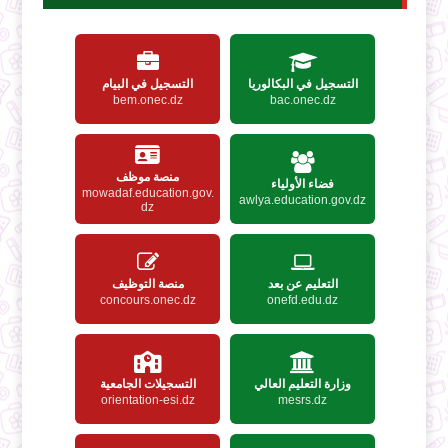
التسجيل في البكالوريا
التسجيل في البيام
bem.onec.dz
bac.onec.dz
منصة موظف
فضاء الأولياء
mowadaf.education.gov.
awlya.education.gov.dz
dz
التعليم عن بعد
منصة التوظيف
concours.onec.dz
onefd.edu.dz
وزارة التعليم العالي
التسجيلات الجامعية
orientation-esi.dz
mesrs.dz