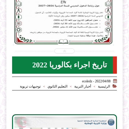


2026-07-28
ecoledz.net
شاهد الموضوع
تاريخ اجراء بكالوريا 2022

2022/04/08 - ecoledz

الرئيسية
أخبار التربية
التعليم الثانوي
توجيهات تربوية
>
>
>