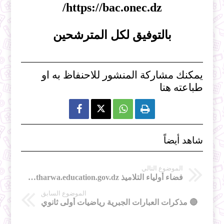
https://bac.onec.dz/
بالتوفيق لكل المترشحين
يمكنك مشاركة المنشور للاحنفاظ به او
طباعته هنا



شاهد أيضاً
الموضوع التالي
فضاء أولياء التلاميذ https://tharwa.education.gov.dz
الموضوع السابق
🔴 مذكرات العبارات الجبرية رياضيات أولى ثانوي