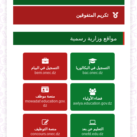
تكريم المتفوقين
مواقع وزارية رسمية
التسجيل في البكالوريا
التسجيل في البيام
bem.onec.dz
bac.onec.dz
منصة موظف
فضاء الأولياء
mowadaf.education.gov.
awlya.education.gov.dz
dz
التعليم عن بعد
منصة التوظيف
concours.onec.dz
onefd.edu.dz