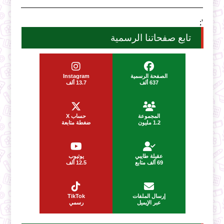
';
تابع صفحاتنا الرسمية
الصفحة الرسمية
Instagram
637 ألف
13.7 ألف
المجموعة
حساب X
1.2 مليون
ضغطة متابعة
عقيلة طايبي
يوتيوب
69 ألف متابع
12.5 ألف
إرسال الملفات
TikTok
عبر الإيميل
رسمي