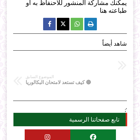
يمكنك مشاركة المنشور للاحنفاظ به او
طباعته هنا



شاهد أيضاً
الموضوع السابق
🔴 كيف تستعد لامتحان البكالوريا
';
تابع صفحاتنا الرسمية