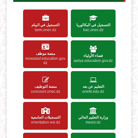
التسجيل في البكالوريا
التسجيل في البيام
bem.onec.dz
bac.onec.dz
منصة موظف
فضاء الأولياء
mowadaf.education.gov.
awlya.education.gov.dz
dz
التعليم عن بعد
منصة التوظيف
concours.onec.dz
onefd.edu.dz
وزارة التعليم العالي
التسجيلات الجامعية
orientation-esi.dz
mesrs.dz