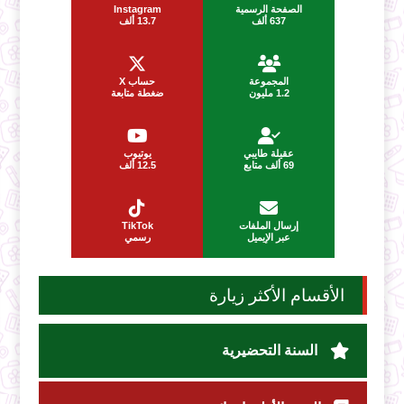
الصفحة الرسمية
Instagram
637 ألف
13.7 ألف
المجموعة
حساب X
1.2 مليون
ضغطة متابعة
عقيلة طايبي
يوتيوب
69 ألف متابع
12.5 ألف
إرسال الملفات
TikTok
عبر الإيميل
رسمي
الأقسام الأكثر زيارة
السنة التحضيرية