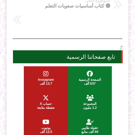
الموضوع التالي
🔴 كتاب أساسيات صعوبات التعلم
';
تابع صفحاتنا الرسمية
الصفحة الرسمية
Instagram
637 ألف
13.7 ألف
المجموعة
حساب X
1.2 مليون
ضغطة متابعة
عقيلة طايبي
يوتيوب
69 ألف متابع
12.5 ألف