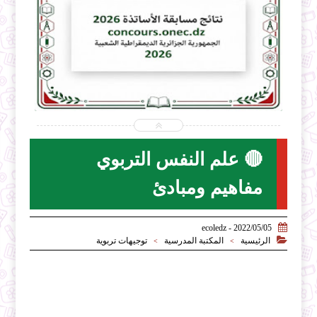


2026-07-31
ecoledz.net
شاهد الموضوع
🔴 علم النفس التربوي
مفاهيم ومبادئ

2022/05/05 - ecoledz

الرئيسية
المكتبة المدرسية
توجيهات تربوية
>
>