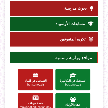
بحوث مدرسية
مسابقات الأولمبياد
تكريم المتفوقين
مواقع وزارية رسمية
التسجيل في البكالوريا
التسجيل في البيام
bem.onec.dz
bac.onec.dz
منصة موظف
فضاء الأولياء
mowadaf.education.gov.