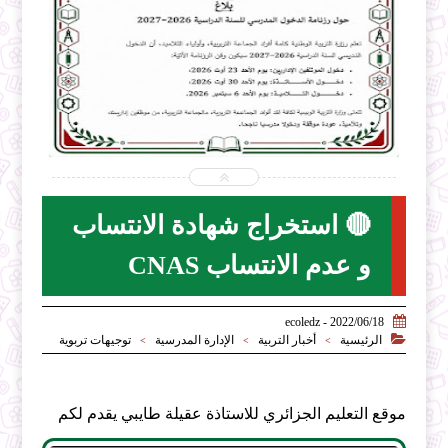


2026-07-31
ecoledz.net
شاهد الموضوع
🔴 استخراج شهادة الانتساب
و عدم الانتساب CNAS

2022/06/18 - ecoledz

الرئيسية
أخبار التربية
الإدارة المدرسية
توجيهات تربوية
>
>
>
موقع التعليم الجزائري للاستاذة عقيلة طايبي يقدم لكم