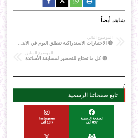



شاهد أيضاً
الموضوع التالي
🔴 الاختبارات الاستدراكية تنطلق اليوم في الابتدائي و الثانوي
الموضوع السابق
🔴 كل ما تحتاج للتحضير لمسابقة الأساتذة
';
تابع صفحاتنا الرسمية
الصفحة الرسمية
Instagram
637 ألف
13.7 ألف