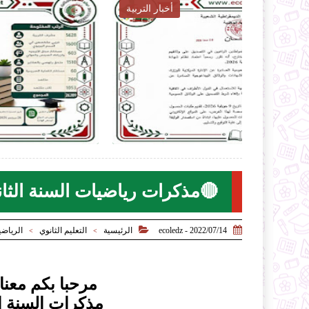
ار التربية
أخبار التربية

2026-07-28
ecoledz.net
لموضوع
شاهد الموضوع
🔴مذكرات رياضيات السنة الثاني


2022/07/14 - ecoledz
الرئيسية
التعليم الثانوي
الرياض
>
>
مرحبا بكم معنا
مذكرات السنة ال