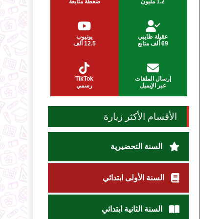
1.2 مليون
ضغطة متابعة
عقيلة طايبي
يوتيوب
69 ألف متابع
12.5 ألف
إرسال الملفات
TikTok
عبر الإيميل
رسمي
الأقسام الأكثر زيارة
السنة التحضيرية
السنة الأولى ابتدائي
السنة الثانية ابتدائي