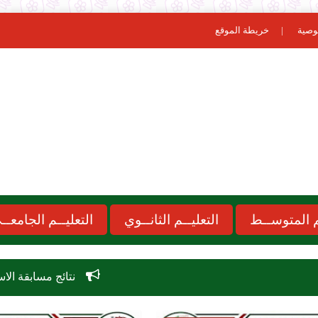
وصية
خريطة الموقع
ـم المتوســط
التعليــم الثانــوي
التعليــم الجامعــ
نتائج مسابقة الاساتذة 2026 concours onec dz