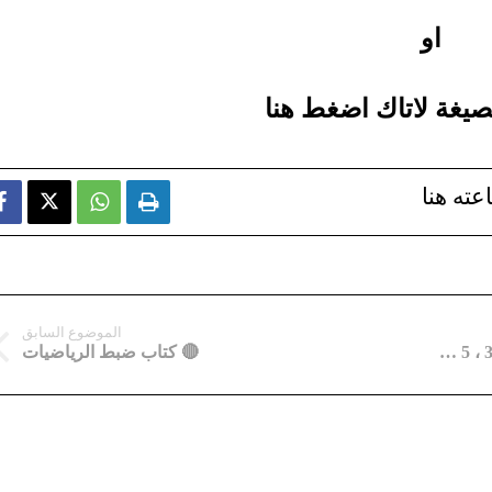
او
صيغة لاتاك اضغط هنا
عته هنا



الموضوع السابق
🔴 أكبر مكتبة اختبارات ودروس و كتب للسنة 2، 3 ، 5 ابتدائي
🔴 كتاب ضبط الرياضيات