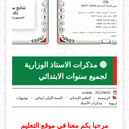


2026-07-31
ecoledz.net
شاهد الموضوع
🔴 مذكرات الاستاذ الوزارية
لجميع سنوات الابتدائي

2022/08/03 - ecoledz

الرئيسية
التعليم الإبتدائي
السنة الأولى ابتدائي
توجيهات
>
>
>
تربوية
مذكرات الأستاذ
>
مرحبا بكم معنا في موقع التعليم