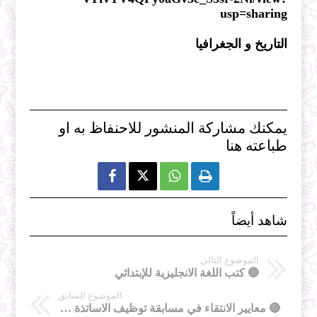
usp=sharing
التاريخ و الجغرافيا
يمكنك مشاركة المنشور للاحنفاظ به او
طباعته هنا



شاهد أيضاً
الموضوع التالي
🔴 كتب اللغة الانجليزية للإبتدائي
الموضوع السابق
🔴 معايير الانتقاء في مسابقة توظيف الاساتذة 2022