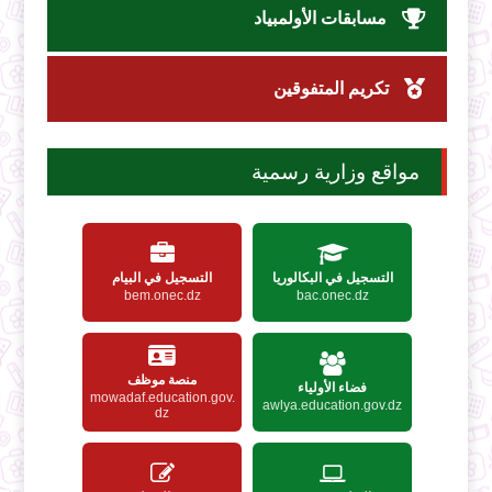
مسابقات الأولمبياد
تكريم المتفوقين
مواقع وزارية رسمية
التسجيل في البكالوريا
التسجيل في البيام
bem.onec.dz
bac.onec.dz
منصة موظف
فضاء الأولياء
mowadaf.education.gov.
awlya.education.gov.dz
dz