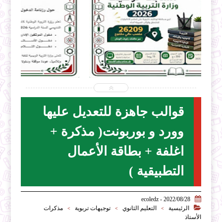


2026-07-28
ecoledz.net
شاهد الموضوع
قوالب جاهزة للتعديل عليها
وورد و بوربونت( مذكرة +
اغلفة + بطاقة الأعمال
التطبيقية )

2022/08/28 - ecoledz

الرئيسية
التعليم الثانوي
توجيهات تربوية
مذكرات
>
>
>
الأستاذ