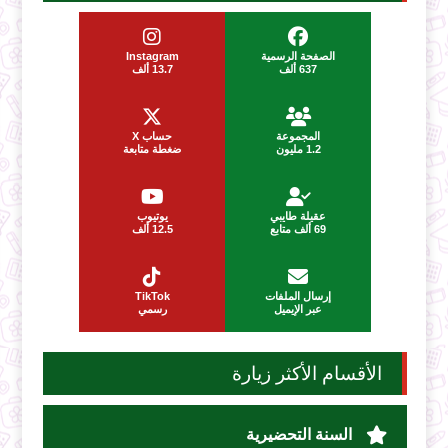
الصفحة الرسمية
Instagram
637 ألف
13.7 ألف
المجموعة
حساب X
1.2 مليون
ضغطة متابعة
عقيلة طايبي
يوتيوب
69 ألف متابع
12.5 ألف
إرسال الملفات
TikTok
عبر الإيميل
رسمي
الأقسام الأكثر زيارة
السنة التحضيرية