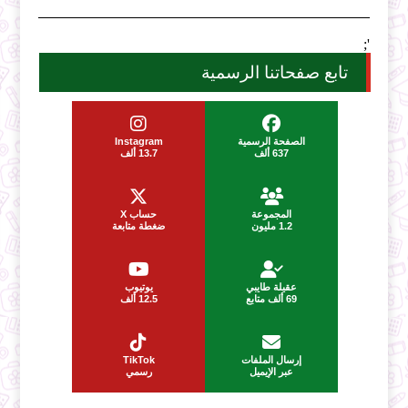
';
تابع صفحاتنا الرسمية
الصفحة الرسمية
Instagram
637 ألف
13.7 ألف
المجموعة
حساب X
1.2 مليون
ضغطة متابعة
عقيلة طايبي
يوتيوب
69 ألف متابع
12.5 ألف
إرسال الملفات
TikTok
عبر الإيميل
رسمي