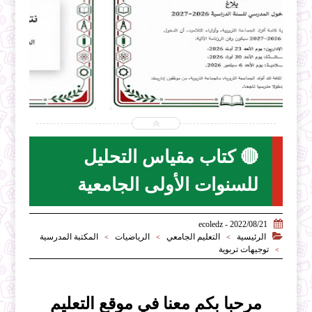


2026-07-31
ecoledz.net
شاهد الموضوع
🔴 كتاب مقياس التحليل
للسنوات الأولى الجامعية

2022/08/21 - ecoledz

الرئيسية
التعليم الجامعي
الرياضيات
المكتبة المدرسية
>
>
>
توجيهات تربوية
>
مرحبا بكم معنا في موقع التعليم