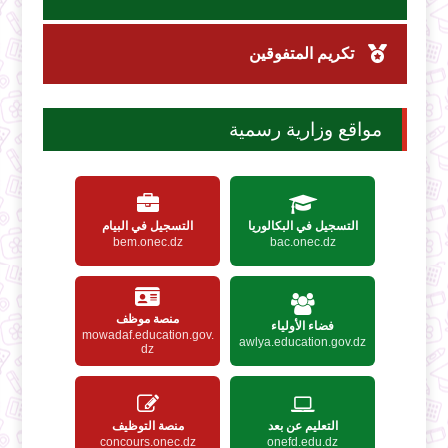
تكريم المتفوقين
مواقع وزارية رسمية
التسجيل في البكالوريا
التسجيل في البيام
bem.onec.dz
bac.onec.dz
منصة موظف
فضاء الأولياء
mowadaf.education.gov.
awlya.education.gov.dz
dz
التعليم عن بعد
منصة التوظيف
concours.onec.dz
onefd.edu.dz