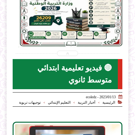


2026-07-28
ecoledz.net
شاهد الموضوع
🔴 فيديو تعليمية ابتدائي
متوسط ثانوي

2023/01/13 - ecoledz

الرئيسية
أخبار التربية
التعليم الإبتدائي
توجيهات تربوية
>
>
>