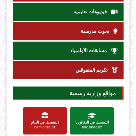
فيديوهات تعليمية
بحوث مدرسية
مسابقات الأولمبياد
تكريم المتفوقين
مواقع وزارية رسمية
التسجيل في البكالوريا
التسجيل في البيام
bem.onec.dz
bac.onec.dz